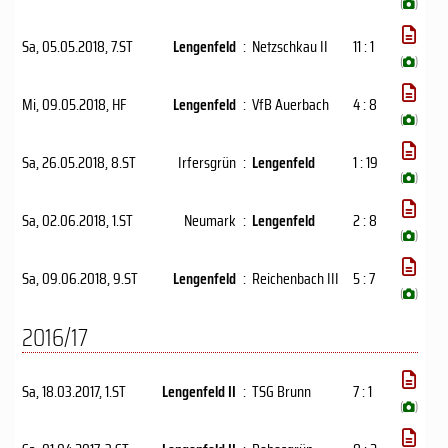
(
)
Sa, 05.05.2018
, 7.ST
Lengenfeld
:
Netzschkau II
11 : 1
(
)
Mi, 09.05.2018
, HF
Lengenfeld
:
VfB Auerbach
4 : 8
(
)
Sa, 26.05.2018
, 8.ST
Irfersgrün
:
Lengenfeld
1 : 19
(
)
Sa, 02.06.2018
, 1.ST
Neumark
:
Lengenfeld
2 : 8
(
)
Sa, 09.06.2018
, 9.ST
Lengenfeld
:
Reichenbach III
5 : 7
(
)
2016/17
Sa, 18.03.2017
, 1.ST
Lengenfeld II
:
TSG Brunn
7 : 1
(
)