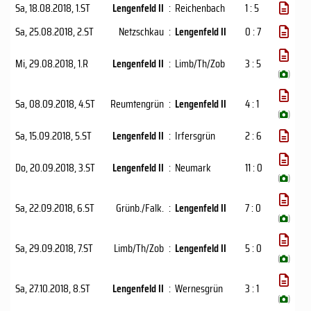
Sa, 18.08.2018
, 1.ST
Lengenfeld II
:
Reichenbach
1 : 5
Sa, 25.08.2018
, 2.ST
Netzschkau
:
Lengenfeld II
0 : 7
Mi, 29.08.2018
, 1.R
Lengenfeld II
:
Limb/​Th/Zob
3 : 5
(
)
Sa, 08.09.2018
, 4.ST
Reumtengrün
:
Lengenfeld II
4 : 1
(
)
Sa, 15.09.2018
, 5.ST
Lengenfeld II
:
Irfersgrün
2 : 6
Do, 20.09.2018
, 3.ST
Lengenfeld II
:
Neumark
11 : 0
(
)
Sa, 22.09.2018
, 6.ST
Grünb./Falk.
:
Lengenfeld II
7 : 0
(
)
Sa, 29.09.2018
, 7.ST
Limb/​Th/Zob
:
Lengenfeld II
5 : 0
(
)
Sa, 27.10.2018
, 8.ST
Lengenfeld II
:
Wernesgrün
3 : 1
(
)