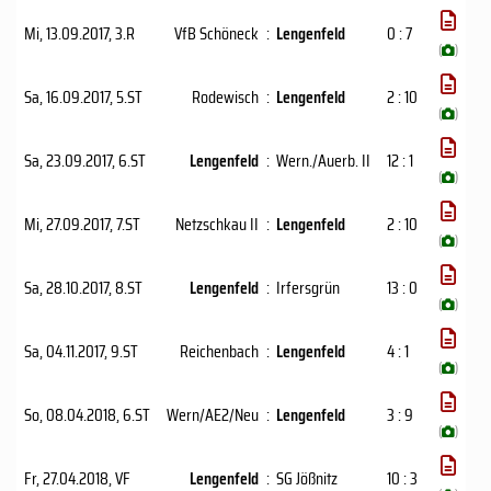
Mi, 13.09.2017
, 3.R
VfB Schöneck
:
Lengenfeld
0 : 7
(
)
Sa, 16.09.2017
, 5.ST
Rodewisch
:
Lengenfeld
2 : 10
(
)
Sa, 23.09.2017
, 6.ST
Lengenfeld
:
Wern./Auerb. II
12 : 1
(
)
Mi, 27.09.2017
, 7.ST
Netzschkau II
:
Lengenfeld
2 : 10
(
)
Sa, 28.10.2017
, 8.ST
Lengenfeld
:
Irfersgrün
13 : 0
(
)
Sa, 04.11.2017
, 9.ST
Reichenbach
:
Lengenfeld
4 : 1
(
)
So, 08.04.2018
, 6.ST
Wern/AE2/Neu
:
Lengenfeld
3 : 9
(
)
Fr, 27.04.2018
, VF
Lengenfeld
:
SG Jößnitz
10 : 3