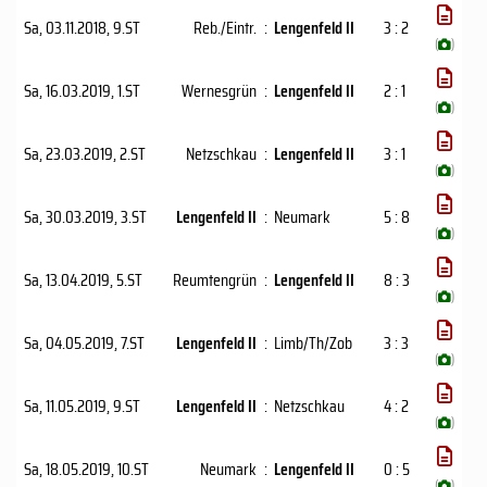
Sa, 03.11.2018
, 9.ST
Reb./​Eintr.
:
Lengenfeld II
3 : 2
(
)
Sa, 16.03.2019
, 1.ST
Wernesgrün
:
Lengenfeld II
2 : 1
(
)
Sa, 23.03.2019
, 2.ST
Netzschkau
:
Lengenfeld II
3 : 1
(
)
Sa, 30.03.2019
, 3.ST
Lengenfeld II
:
Neumark
5 : 8
(
)
Sa, 13.04.2019
, 5.ST
Reumtengrün
:
Lengenfeld II
8 : 3
(
)
Sa, 04.05.2019
, 7.ST
Lengenfeld II
:
Limb/​Th/Zob
3 : 3
(
)
Sa, 11.05.2019
, 9.ST
Lengenfeld II
:
Netzschkau
4 : 2
(
)
Sa, 18.05.2019
, 10.ST
Neumark
:
Lengenfeld II
0 : 5
(
)