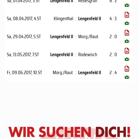
Sa, 01.04.2017
, 3.ST
Lengenfeld II
:
Rebesgrün
8 : 2
(
)
Sa, 08.04.2017
, 4.ST
Klingenthal
:
Lengenfeld II
4 : 3
(
)
Sa, 29.04.2017
, 5.ST
Lengenfeld II
:
Morg./Raut.
2 : 0
(
)
Sa, 13.05.2017
, 7.ST
Lengenfeld II
:
Rodewisch
2 : 0
(
)
Fr, 09.06.2017
, 10.ST
Morg./Raut.
:
Lengenfeld II
2 : 4
(
)