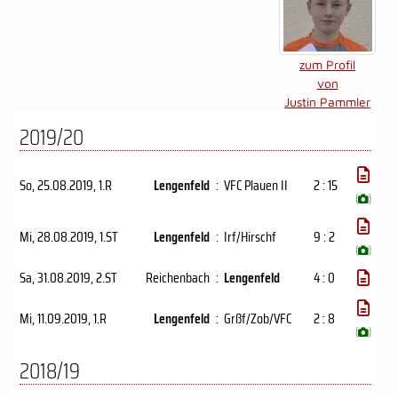
zum Profil
von
Justin Pammler
2019/20
So, 25.08.2019
, 1.R
Lengenfeld
:
VFC Plauen II
2 : 15
(
)
Mi, 28.08.2019
, 1.ST
Lengenfeld
:
Irf/​Hirschf
9 : 2
(
)
Sa, 31.08.2019
, 2.ST
Reichenbach
:
Lengenfeld
4 : 0
Mi, 11.09.2019
, 1.R
Lengenfeld
:
Grßf/Zob/VFC
2 : 8
(
)
2018/19