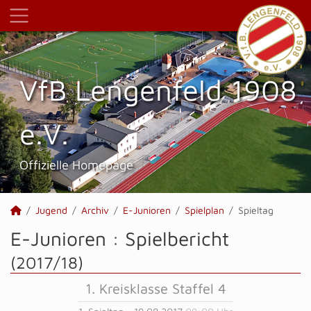
VfB Lengenfeld 1908
e.V.
Offizielle Homepage
Jugend
Archiv
E-Junioren
Spielplan
Spieltag
E-Junioren :
Spielbericht
(2017/18)
1. Kreisklasse Staffel 4