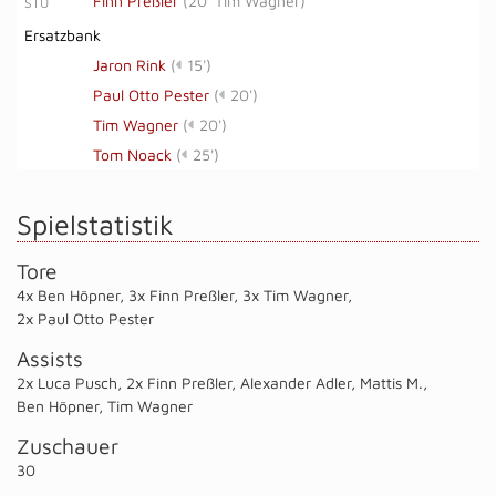
Finn Preßler
(
20' Tim Wagner
)
STU
Ersatzbank
Jaron Rink
(
15')
Paul Otto Pester
(
20')
Tim Wagner
(
20')
Tom Noack
(
25')
Spielstatistik
Tore
4x Ben Höpner
,
3x Finn Preßler
,
3x Tim Wagner
,
2x Paul Otto Pester
Assists
2x Luca Pusch
,
2x Finn Preßler
,
Alexander Adler
,
Mattis M.
,
Ben Höpner
,
Tim Wagner
Zuschauer
30