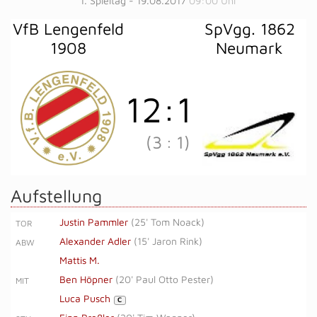
1. Spieltag - 19.08.2017
09:00 Uhr
VfB Lengenfeld
SpVgg. 1862
1908
Neumark
12
:
1
(3
:
1)
Aufstellung
Justin Pammler
(
25' Tom Noack
)
TOR
Alexander Adler
(
15' Jaron Rink
)
ABW
Mattis M.
Ben Höpner
(
20' Paul Otto Pester
)
MIT
Luca Pusch
C