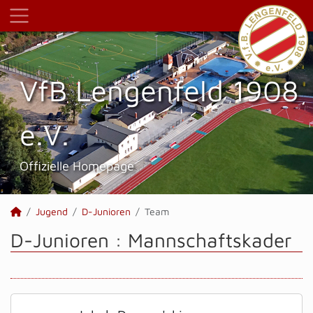
VfB Lengenfeld 1908
e.V.
Offizielle Homepage
Jugend
D-Junioren
Team
D-Junioren :
Mannschaftskader