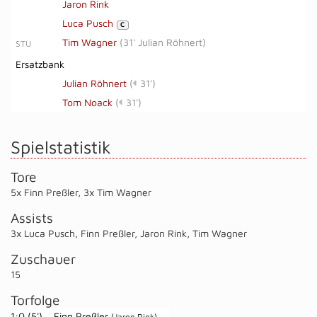
Jaron Rink
Luca Pusch
C
Tim Wagner
(
31' Julian Röhnert
)
STU
Ersatzbank
Julian Röhnert
(
31')
Tom Noack
(
31')
Spielstatistik
Tore
5x Finn Preßler
,
3x Tim Wagner
Assists
3x Luca Pusch
,
Finn Preßler
,
Jaron Rink
,
Tim Wagner
Zuschauer
15
Torfolge
1:0 (5')
Finn Preßler
(Jaron Rink)