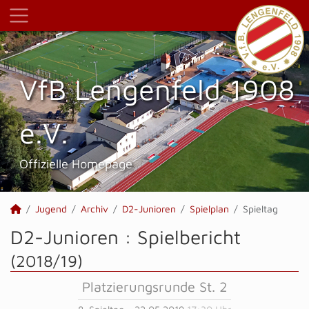
VfB Lengenfeld 1908
e.V.
Offizielle Homepage
Jugend
Archiv
D2-Junioren
Spielplan
Spieltag
D2-Junioren :
Spielbericht
(2018/19)
Platzierungsrunde St. 2