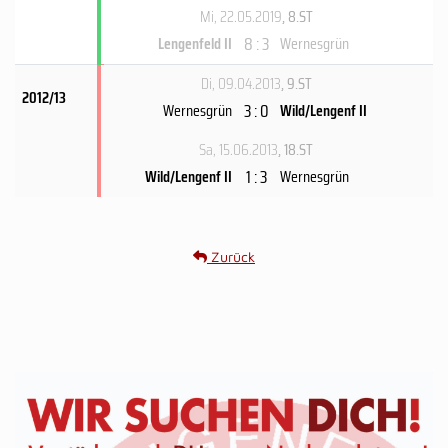
Mi, 22.05.2019
, 8.ST
8 : 3
Lengenfeld II
Wernesgrün
Di, 09.04.2013
, 9.ST
2012/13
3 : 0
Wernesgrün
Wild/Lengenf II
Sa, 15.06.2013
, 18.ST
1 : 3
Wild/Lengenf II
Wernesgrün
Zurück