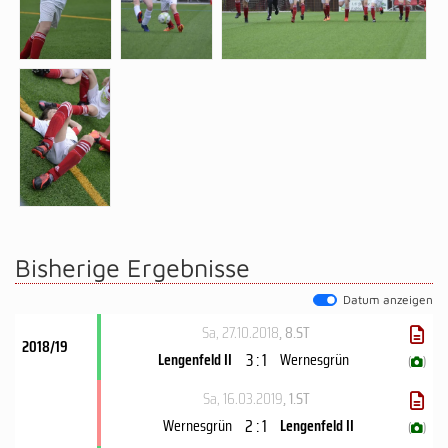
Bisherige Ergebnisse
Datum anzeigen
Sa, 27.10.2018
, 8.ST
2018/19
3 : 1
Lengenfeld II
Wernesgrün
(
)
Sa, 16.03.2019
, 1.ST
2 : 1
Wernesgrün
Lengenfeld II
(
)