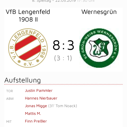
8. Spieltag - 22.05.2019
17:30 Uhr
VfB Lengenfeld
Wernesgrün
1908 II
8
:
3
(3
:
1)
Aufstellung
Justin Pammler
TOR
Hannes Nierbauer
ABW
Jonas Migge
(
31' Tom Noack
)
Mattis M.
Finn Preßler
MIT