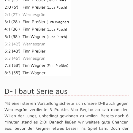
2:0 (6')
Finn Preßler
(Luca Pusch)
2:1 (27')
Wernesgrün
3:1 (28')
Finn Preßler
(Tim Wagner)
4:1 (36')
Finn Preßler
(Luca Pusch)
5:1 (38')
Tim Wagner
(Luca Pusch)
5:2 (42')
Wernesgrün
6:2 (43')
Finn Preßler
6:3 (45')
Wernesgrün
7:3 (53')
Tim Wagner
(Finn Preßler)
8:3 (55')
Tim Wagner
D-II baut Serie aus
Mit einer starken Vorstellung sicherte sich unsere D-II auch gegen
Wernesgrün verdiente 3 Punkte. Von Beginn an sah man den
Willen der Jungs, unbedingt gewinnen zu wollen. Bereits nach 6
Minuten stand es 2:0! Danach ließen wir weitere gute Chancen
aus, bevor der Gegner etwas besser ins Spiel kam. Doch der