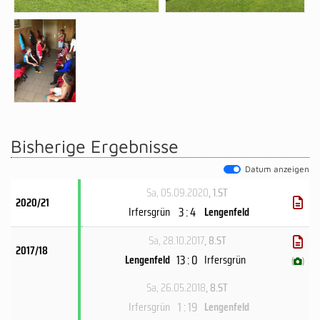
Bisherige Ergebnisse
Datum anzeigen
Sa, 05.09.2020
, 1.ST
2020/21
3 : 4
Irfersgrün
Lengenfeld
Sa, 28.10.2017
, 8.ST
2017/18
13 : 0
Lengenfeld
Irfersgrün
(
)
Sa, 26.05.2018
, 8.ST
1 : 19
Irfersgrün
Lengenfeld