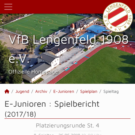
VfB Lengenfeld 1908
e.V.
Offizielle Homepage
Jugend
Archiv
E-Junioren
Spielplan
Spieltag
E-Junioren :
Spielbericht
(2017/18)
Platzierungsrunde St. 4