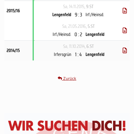
Sa, 14.11.2015
, 9.ST
2015/16
9 : 3
Lengenfeld
Irf./Heinsd.
Sa, 21.05.2016
, 5.ST
0 : 2
Irf./Heinsd.
Lengenfeld
Sa, 11.10.2014
, 6.ST
2014/15
1 : 4
Irfersgrün
Lengenfeld
Zurück