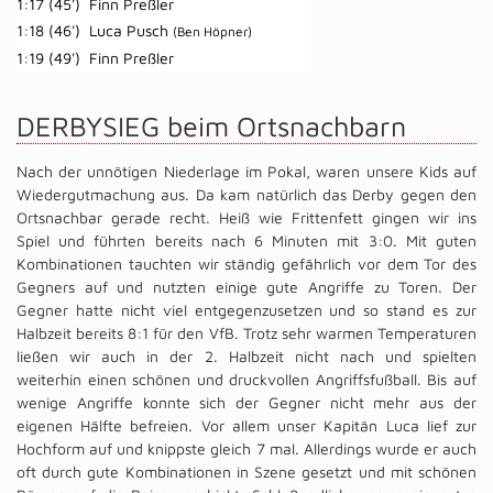
1:17 (45')
Finn Preßler
1:18 (46')
Luca Pusch
(Ben Höpner)
1:19 (49')
Finn Preßler
DERBYSIEG beim Ortsnachbarn
Nach der unnötigen Niederlage im Pokal, waren unsere Kids auf
Wiedergutmachung aus. Da kam natürlich das Derby gegen den
Ortsnachbar gerade recht. Heiß wie Frittenfett gingen wir ins
Spiel und führten bereits nach 6 Minuten mit 3:0. Mit guten
Kombinationen tauchten wir ständig gefährlich vor dem Tor des
Gegners auf und nutzten einige gute Angriffe zu Toren. Der
Gegner hatte nicht viel entgegenzusetzen und so stand es zur
Halbzeit bereits 8:1 für den VfB. Trotz sehr warmen Temperaturen
ließen wir auch in der 2. Halbzeit nicht nach und spielten
weiterhin einen schönen und druckvollen Angriffsfußball. Bis auf
wenige Angriffe konnte sich der Gegner nicht mehr aus der
eigenen Hälfte befreien. Vor allem unser Kapitän Luca lief zur
Hochform auf und knippste gleich 7 mal. Allerdings wurde er auch
oft durch gute Kombinationen in Szene gesetzt und mit schönen