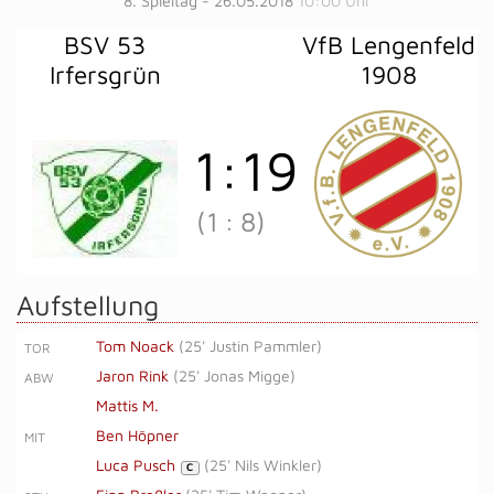
8. Spieltag - 26.05.2018
10:00 Uhr
BSV 53
VfB Lengenfeld
Irfersgrün
1908
1
:
19
(1
:
8)
Aufstellung
Tom Noack
(
25' Justin Pammler
)
TOR
Jaron Rink
(
25' Jonas Migge
)
ABW
Mattis M.
Ben Höpner
MIT
Luca Pusch
(
25' Nils Winkler
)
C