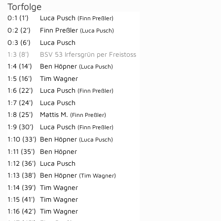
Torfolge
0:1 (1')
Luca Pusch
(Finn Preßler)
0:2 (2')
Finn Preßler
(Luca Pusch)
0:3 (6')
Luca Pusch
1:3 (8')
BSV 53 Irfersgrün per Freistoss
1:4 (14')
Ben Höpner
(Luca Pusch)
1:5 (16')
Tim Wagner
1:6 (22')
Luca Pusch
(Finn Preßler)
1:7 (24')
Luca Pusch
1:8 (25')
Mattis M.
(Finn Preßler)
1:9 (30')
Luca Pusch
(Finn Preßler)
1:10 (33')
Ben Höpner
(Luca Pusch)
1:11 (35')
Ben Höpner
1:12 (36')
Luca Pusch
1:13 (38')
Ben Höpner
(Tim Wagner)
1:14 (39')
Tim Wagner
1:15 (41')
Tim Wagner
1:16 (42')
Tim Wagner