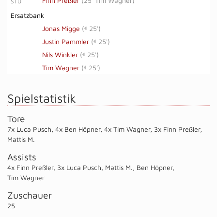
Finn Preßler
(
25' Tim Wagner
)
STU
Ersatzbank
Jonas Migge
(
25')
Justin Pammler
(
25')
Nils Winkler
(
25')
Tim Wagner
(
25')
Spielstatistik
Tore
7x Luca Pusch
,
4x Ben Höpner
,
4x Tim Wagner
,
3x Finn Preßler
,
Mattis M.
Assists
4x Finn Preßler
,
3x Luca Pusch
,
Mattis M.
,
Ben Höpner
,
Tim Wagner
Zuschauer
25