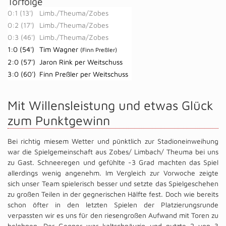
Torfolge
0:1 (13')
Limb./​Theuma/Zobes
0:2 (17')
Limb./​Theuma/Zobes
0:3 (46')
Limb./​Theuma/Zobes
1:0 (54')
Tim Wagner
(Finn Preßler)
2:0 (57')
Jaron Rink per Weitschuss
3:0 (60')
Finn Preßler per Weitschuss
Mit Willensleistung und etwas Glück
zum Punktgewinn
Bei richtig miesem Wetter und pünktlich zur Stadioneinweihung
war die Spielgemeinschaft aus Zobes/ Limbach/ Theuma bei uns
zu Gast. Schneeregen und gefühlte -3 Grad machten das Spiel
allerdings wenig angenehm. Im Vergleich zur Vorwoche zeigte
sich unser Team spielerisch besser und setzte das Spielgeschehen
zu großen Teilen in der gegnerischen Hälfte fest. Doch wie bereits
schon öfter in den letzten Spielen der Platzierungsrunde
verpassten wir es uns für den riesengroßen Aufwand mit Toren zu
belohnen. Der Gegner war kaltschnäuzig und nutzte 2 von 3