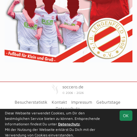
soccero.de
© 2006 - 2026
Besucherstatistik
Kontakt
Impressum
Geburtstage
Datenschutz
Diese Webseite verwendet Cookies, um Dir den
OK
bestmöglichen Service bieten zu können. Entsprechende
Informationen findest Du unter
Datenschutz
.
Mit der Nutzung der Webseite erklärst Du Dich mit der
Team
1.
Platzierungsrunde
Spielplan
Statistik
Verwendung von Cookies einverstanden.
Kreisklasse
St. 2