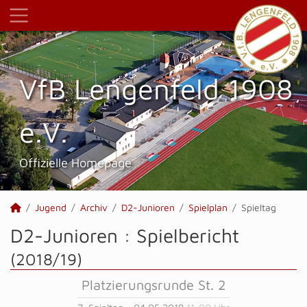
VfB Lengenfeld 1908
e.V.
Offizielle Homepage
Jugend
Archiv
D2-Junioren
Spielplan
Spieltag
D2-Junioren :
Spielbericht
(2018/19)
Platzierungsrunde St. 2