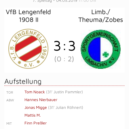
7. Spieltag - 04.05.2019
11:00 Uhr
VfB Lengenfeld
Limb./​
1908 II
Theuma/Zobes
3
:
3
(0
:
2)
Aufstellung
Tom Noack
(
31' Justin Pammler
)
TOR
Hannes Nierbauer
ABW
Jonas Migge
(
31' Julian Röhnert
)
Mattis M.
Finn Preßler
MIT