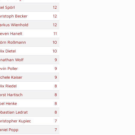
el Spörl
12
ristoph Becker
12
arkus Wienhold
12
teven Hanelt
11
jörn Roßmann
10
lix Dietel
10
onathan Wolf
9
vin Poller
9
chele Kaiser
9
lix Riedel
8
rst Hartisch
8
oel Henke
8
ebastian Ledrat
8
ristopher Kupiec
7
aniel Popp
7