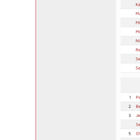
Ka
Ma
Mi
Mi
Ni
Re
Se
Se
1
P
2
B
3
Je
S
5
Ch