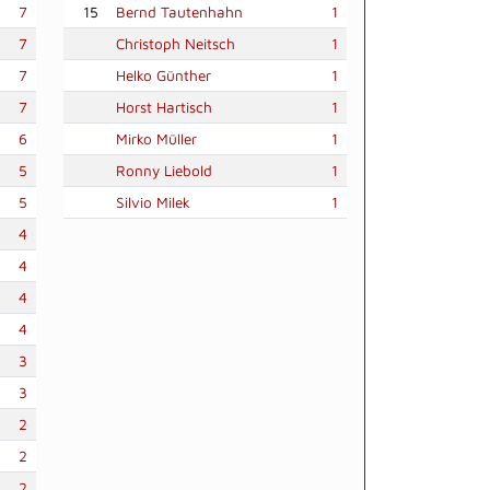
7
15
Bernd Tautenhahn
1
7
Christoph Neitsch
1
7
Helko Günther
1
7
Horst Hartisch
1
6
Mirko Müller
1
5
Ronny Liebold
1
5
Silvio Milek
1
4
4
4
4
3
3
2
2
2