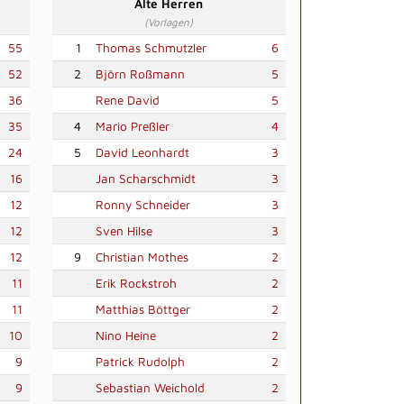
Alte Herren
(Vorlagen)
55
1
Thomas Schmutzler
6
52
2
Björn Roßmann
5
36
Rene David
5
35
4
Mario Preßler
4
24
5
David Leonhardt
3
16
Jan Scharschmidt
3
12
Ronny Schneider
3
12
Sven Hilse
3
12
9
Christian Mothes
2
11
Erik Rockstroh
2
11
Matthias Böttger
2
10
Nino Heine
2
9
Patrick Rudolph
2
9
Sebastian Weichold
2