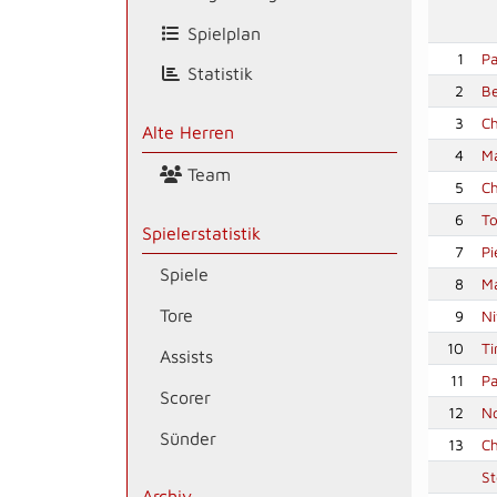
Spielplan
1
Pa
Statistik
2
Be
3
Ch
Alte Herren
4
Ma
Team
5
Ch
6
To
Spielerstatistik
7
Pi
Spiele
8
M
Tore
9
N
10
Ti
Assists
11
Pa
Scorer
12
N
Sünder
13
Ch
St
Archiv