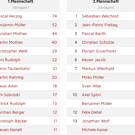
1.Mannschaft
2.Mannschaft
(Vorlagen)
(Vorlagen)
scal Herzog
74
1
Sebastian Weichold
njamin Müller
52
2
Jean-Patric Freitag
ristian Mothes
44
3
Pascal Barth
rtin Mothes
40
4
Christian Schütze
ristopher Weiß
29
5
Florian Gruschwitz
ni Rudolph
22
6
Keven Jacob
erre Tautenhahn
21
7
Markus Wienhold
artin Rahmig
20
Mirko Müller
iwar Amin
18
Sven Hilse
m Sobotzki
17
10
Axel Spörl
trick Rudolph
13
Benjamin Müller
orman Berger
12
12
Felix Dietel
ristoph Becker
11
13
Jonathan Wolf
even Hanelt
11
Michele Kaiser