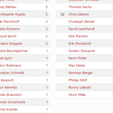
ndy Behlau
2
Thomas Sachs
ristopher Kupiec
2
32
Chris Lietzow
ik Marckhoff
2
Christoph Becker
stin Eismann
2
David Leonhardt
scal Barth
2
Dirk Manthe
nzenz Stoppok
2
Erik Rockstroh
ndre Baumgärtner
1
Gustav Graupner
el Spörl
1
Kevin Poller
jörn Roßmann
1
Max Dietel
ristian Schmidt
1
Norman Berger
. Qayyum
1
Philipp Wolf
on Kemnitz
1
Ronny Liebold
ilio Bräunlich
1
Silvio Milek
orian Gruschwitz
1
onas Kramer
1