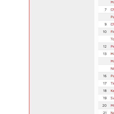
M
7
Ch
P
9
C
10
Fl
T
12
P
13
Ma
M
N
16
P
17
T
18
K
19
Sv
20
Mi
21
N