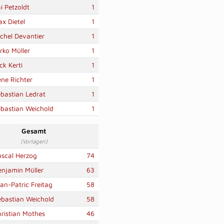
i Petzoldt
1
x Dietel
1
chel Devantier
1
rko Müller
1
ck Kerti
1
ne Richter
1
bastian Ledrat
1
bastian Weichold
1
Gesamt
(Vorlagen)
ascal Herzog
74
enjamin Müller
63
an-Patric Freitag
58
ebastian Weichold
58
ristian Mothes
46