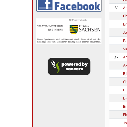
31
A
Ch
Er
Ju
Pa
Vi
37
A
Ax
B
Ch
D
Di
Em
Fl
J