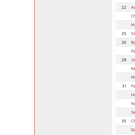
22
Ax
Ch
M
25
S
26
B
Fe
28
J
Ke
Mi
31
Fe
Ho
N
S
35
Ch
D