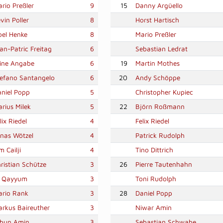
rio Preßler
9
15
Danny Argüello
vin Poller
8
Horst Hartisch
el Henke
8
Mario Preßler
an-Patric Freitag
6
Sebastian Ledrat
ine Angabe
6
19
Martin Mothes
efano Santangelo
6
20
Andy Schöppe
niel Popp
5
Christopher Kupiec
rius Milek
5
22
Björn Roßmann
lix Riedel
4
Felix Riedel
nas Wötzel
4
Patrick Rudolph
m Cailji
4
Tino Dittrich
ristian Schütze
3
26
Pierre Tautenhahn
. Qayyum
3
Toni Rudolph
ario Rank
3
28
Daniel Popp
rkus Baireuther
3
Niwar Amin
ibun Amin
3
Sebastian Schwabe