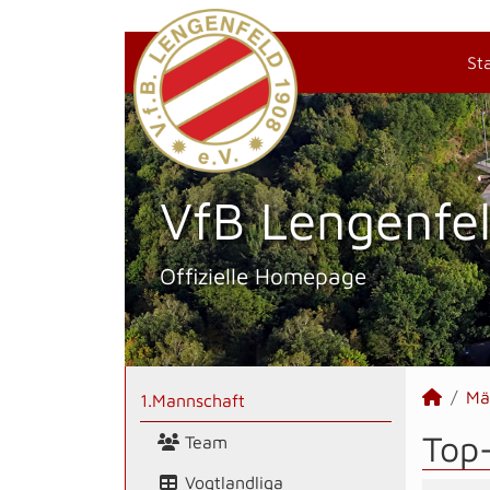
St
VfB Lengenfel
Offizielle Homepage
Mä
1.Mannschaft
Top
Team
Vogtlandliga