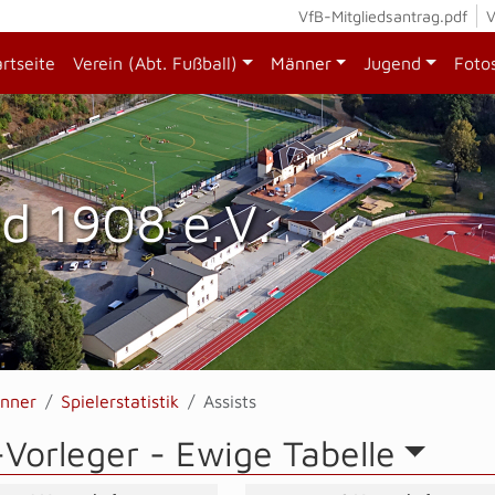
VfB-Mitgliedsantrag.pdf
V
artseite
Verein (Abt. Fußball)
Männer
Jugend
Foto
d 1908 e.V.
nner
Spielerstatistik
Assists
-Vorleger -
Ewige Tabelle