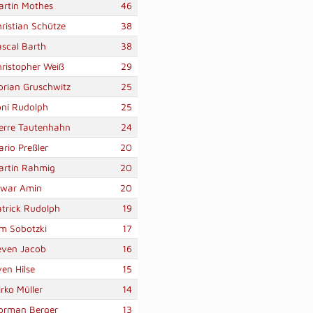
artin Mothes
46
ristian Schütze
38
ascal Barth
38
hristopher Weiß
29
orian Gruschwitz
25
oni Rudolph
25
ierre Tautenhahn
24
rio Preßler
20
artin Rahmig
20
iwar Amin
20
atrick Rudolph
19
im Sobotzki
17
even Jacob
16
en Hilse
15
rko Müller
14
orman Berger
13