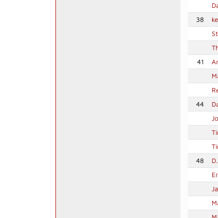
D
38
k
S
T
41
A
Ma
R
44
D
J
Ti
Ti
48
D
Er
J
M
M