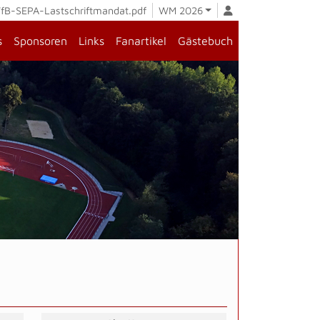
fB-SEPA-Lastschriftmandat.pdf
WM 2026
s
Sponsoren
Links
Fanartikel
Gästebuch