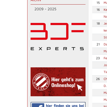
15
Ma
2009 - 2025
16
Ke
No
18
Je
ke
St
21
Da
Ma
23
Fe
Jo
Ti
26
Ch
D
M
Ma
N