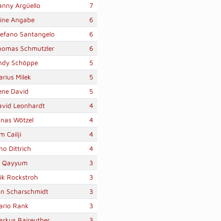
anny Argüello
7
eine Angabe
6
tefano Santangelo
6
homas Schmutzler
6
ndy Schöppe
5
rius Milek
5
ene David
5
avid Leonhardt
4
onas Wötzel
4
m Cailji
4
no Dittrich
4
. Qayyum
3
ik Rockstroh
3
an Scharschmidt
3
ario Rank
3
arkus Baireuther
3