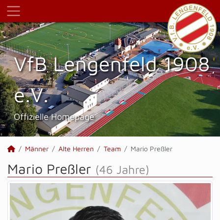
VfB Lengenfeld 1908
e.V.
Offizielle Homepage
Männer
Alte Herren
Team
Mario Preßler
Mario Preßler
(46 Jahre)