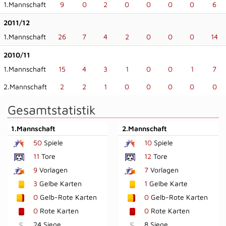
1.Mannschaft
9
0
2
0
0
0
0
6
2011/12
1.Mannschaft
26
7
4
2
0
0
0
14
2010/11
1.Mannschaft
15
4
3
1
0
0
1
7
2.Mannschaft
2
2
1
0
0
0
0
0
Gesamtstatistik
1.Mannschaft
2.Mannschaft
50
Spiele
10
Spiele
11
Tore
12
Tore
9
Vorlagen
7
Vorlagen
3
Gelbe Karten
1
Gelbe Karte
0
Gelb-Rote Karten
0
Gelb-Rote Karten
0
Rote Karten
0
Rote Karten
S
24 Siege
S
8 Siege