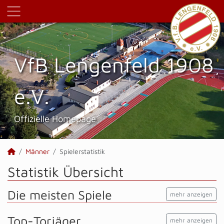
VfB Lengenfeld 1908
e.V.
Offizielle Homepage
Männer
Spielerstatistik
Statistik Übersicht
Die meisten Spiele
mehr anzeigen
Top-Torjäger
mehr anzeigen