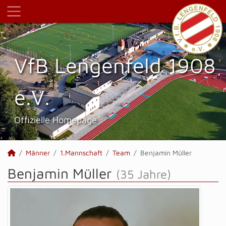
VfB Lengenfeld 1908
e.V.
Offizielle Homepage
Männer
1.Mannschaft
Team
Benjamin Müller
Benjamin Müller
(35 Jahre)