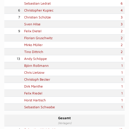
Sebastian Ledrat
6
6
Christopher Kupiec
4
7
Christian Schütze
3
Sven Hilse
3
9
Felix Dietel
2
Florian Gruschwitz
2
Mirko Müller
2
Tino Dittrich
2
13
Andy Schöppe
1
Björn Roßmann
1
Chris Lietzow
1
Christoph Becker
1
Dirk Manthe
1
Felix Riedel
1
Horst Hartisch
1
Sebastian Schwabe
1
Gesamt
(Vorlagen)