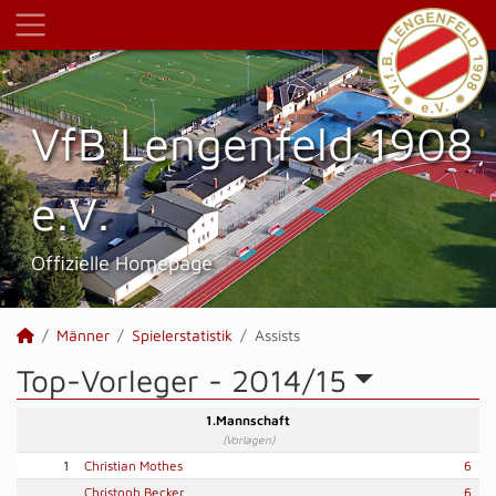
VfB Lengenfeld 1908
e.V.
Offizielle Homepage
Männer
Spielerstatistik
Assists
Top-Vorleger -
2014/15
1.Mannschaft
(Vorlagen)
1
Christian Mothes
6
Christoph Becker
6