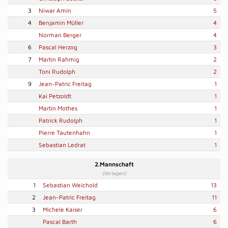
3
Niwar Amin
5
4
Benjamin Müller
4
Norman Berger
4
6
Pascal Herzog
3
7
Martin Rahmig
2
Toni Rudolph
2
9
Jean-Patric Freitag
1
Kai Petzoldt
1
Martin Mothes
1
Patrick Rudolph
1
Pierre Tautenhahn
1
Sebastian Ledrat
1
2.Mannschaft
(Vorlagen)
1
Sebastian Weichold
13
2
Jean-Patric Freitag
11
3
Michele Kaiser
6
Pascal Barth
6