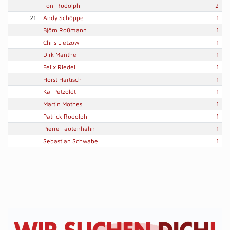
Toni Rudolph
2
21
Andy Schöppe
1
Björn Roßmann
1
Chris Lietzow
1
Dirk Manthe
1
Felix Riedel
1
Horst Hartisch
1
Kai Petzoldt
1
Martin Mothes
1
Patrick Rudolph
1
Pierre Tautenhahn
1
Sebastian Schwabe
1