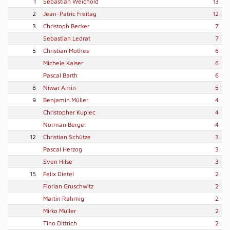
1
Sebastian Weichold
13
2
Jean-Patric Freitag
12
3
Christoph Becker
7
Sebastian Ledrat
7
5
Christian Mothes
6
Michele Kaiser
6
Pascal Barth
6
8
Niwar Amin
5
9
Benjamin Müller
4
Christopher Kupiec
4
Norman Berger
4
12
Christian Schütze
3
Pascal Herzog
3
Sven Hilse
3
15
Felix Dietel
2
Florian Gruschwitz
2
Martin Rahmig
2
Mirko Müller
2
Tino Dittrich
2