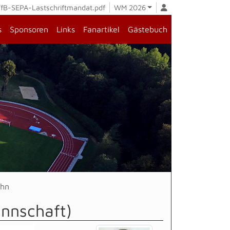
fB-SEPA-Lastschriftmandat.pdf
WM 2026
s
Sponsoren
Links
Fanartikel
Gästebuch
ahn
annschaft)