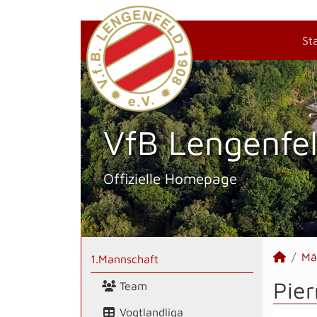
St
VfB Lengenfel
Offizielle Homepage
Mä
1.Mannschaft
Pier
Team
Vogtlandliga