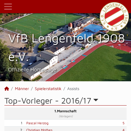
VfB Lengenfeld 1908
e.V.
Offizielle Homepage
Männer
Spielerstatistik
Assists
Top-Vorleger -
2016/17
1.Mannschaft
(Vorlagen)
1
Pascal Herzog
5
2
Christian Mothes
4