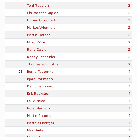
Toni Rudolph
3
15
Christopher Kupiec
2
Florian Gruschwitz
2
Markus Wienhold
2
Martin Mothes
2
Mirko Müller
2
Rene David
2
Ronny Schneider
2
Thomas Schmutzler
2
23
Bernd Tautenhahn
1
Björn Roßmann
1
David Leonhardt
1
Erik Rockstroh
1
Felix Riedel
1
Horst Hartisch
1
Martin Rahmig
1
Matthias Böttger
1
Max Dietel
1