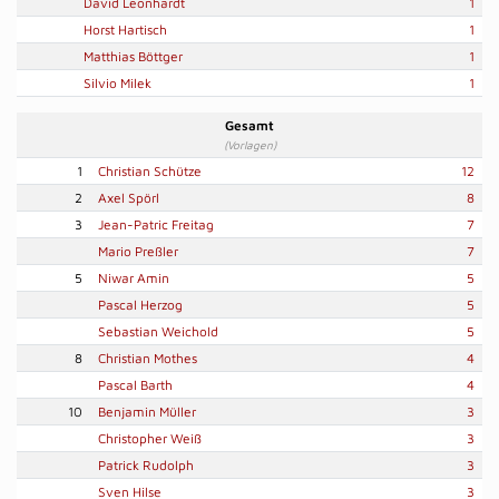
David Leonhardt
1
Horst Hartisch
1
Matthias Böttger
1
Silvio Milek
1
Gesamt
(Vorlagen)
1
Christian Schütze
12
2
Axel Spörl
8
3
Jean-Patric Freitag
7
Mario Preßler
7
5
Niwar Amin
5
Pascal Herzog
5
Sebastian Weichold
5
8
Christian Mothes
4
Pascal Barth
4
10
Benjamin Müller
3
Christopher Weiß
3
Patrick Rudolph
3
Sven Hilse
3