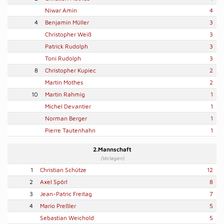
Niwar Amin
4
4
Benjamin Müller
3
Christopher Weiß
3
Patrick Rudolph
3
Toni Rudolph
3
8
Christopher Kupiec
2
Martin Mothes
2
10
Martin Rahmig
1
Michel Devantier
1
Norman Berger
1
Pierre Tautenhahn
1
2.Mannschaft
(Vorlagen)
1
Christian Schütze
12
2
Axel Spörl
8
3
Jean-Patric Freitag
7
4
Mario Preßler
5
Sebastian Weichold
5