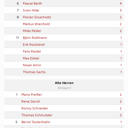
6
Pascal Barth
4
7
Sven Hilse
3
8
Florian Gruschwitz
2
Markus Wienhold
2
Mirko Müller
2
11
Björn Roßmann
1
Erik Rockstroh
1
Felix Riedel
1
Max Dietel
1
Niwar Amin
1
Thomas Sachs
1
Alte Herren
(Vorlagen)
1
Mario Preßler
2
Rene David
2
Ronny Schneider
2
Thomas Schmutzler
2
5
Bernd Tautenhahn
1