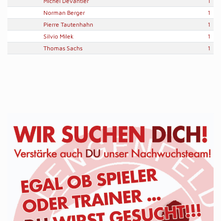
Michel Devantier
1
Norman Berger
1
Pierre Tautenhahn
1
Silvio Milek
1
Thomas Sachs
1