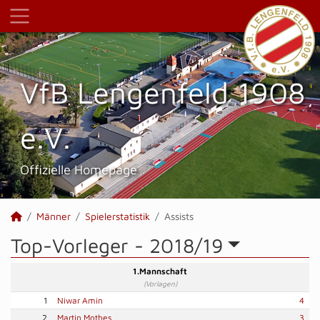
VfB Lengenfeld 1908
e.V.
Offizielle Homepage
Männer
Spielerstatistik
Assists
Top-Vorleger -
2018/19
1.Mannschaft
(Vorlagen)
1
Niwar Amin
4
2
Martin Mothes
3