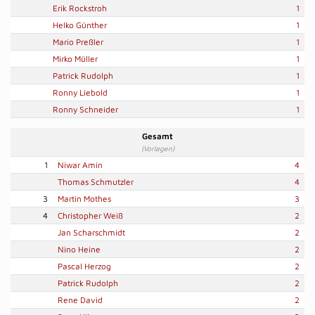
Erik Rockstroh
1
Helko Günther
1
Mario Preßler
1
Mirko Müller
1
Patrick Rudolph
1
Ronny Liebold
1
Ronny Schneider
1
Gesamt
(Vorlagen)
1
Niwar Amin
4
Thomas Schmutzler
4
3
Martin Mothes
3
4
Christopher Weiß
2
Jan Scharschmidt
2
Nino Heine
2
Pascal Herzog
2
Patrick Rudolph
2
Rene David
2