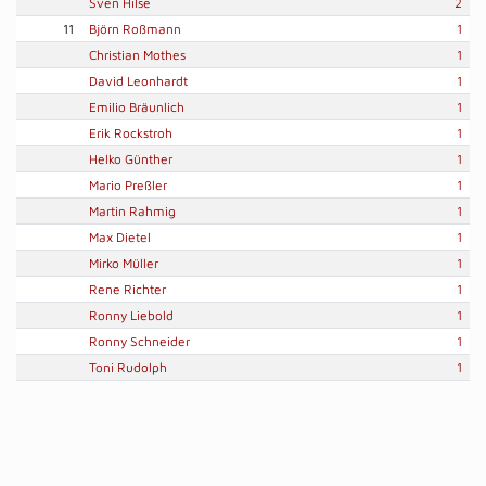
Sven Hilse
2
11
Björn Roßmann
1
Christian Mothes
1
David Leonhardt
1
Emilio Bräunlich
1
Erik Rockstroh
1
Helko Günther
1
Mario Preßler
1
Martin Rahmig
1
Max Dietel
1
Mirko Müller
1
Rene Richter
1
Ronny Liebold
1
Ronny Schneider
1
Toni Rudolph
1