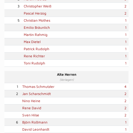
3
Christopher Weiß
2
Pascal Herzog
2
5
Christian Mothes
1
Emilio Bräunlich
1
Martin Rahmig
1
Max Dietel
1
Patrick Rudolph
1
Rene Richter
1
Toni Rudolph
1
Alte Herren
(Vorlagen)
1
Thomas Schmutzler
4
2
Jan Scharschmidt
2
Nino Heine
2
Rene David
2
Sven Hilse
2
6
Björn Roßmann
1
David Leonhardt
1