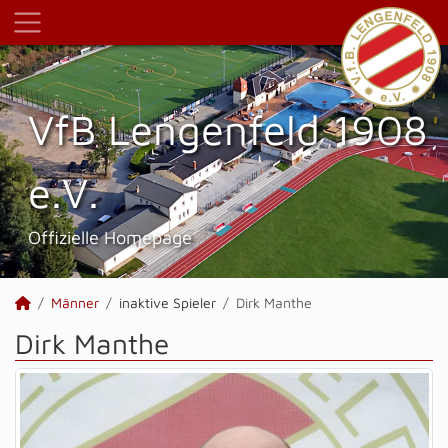
VfB Lengenfeld 1908
e.V.
Offizielle Homepage
Männer
inaktive Spieler
Dirk Manthe
Dirk Manthe