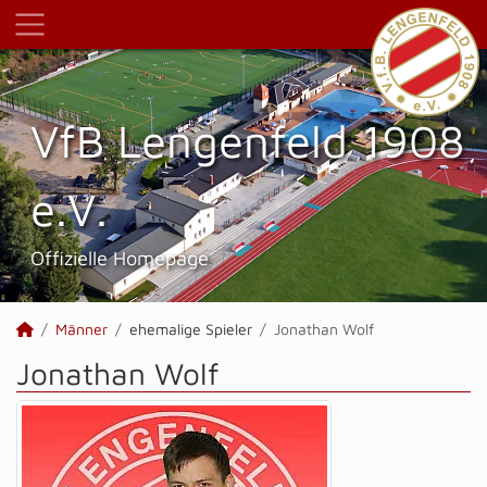
VfB Lengenfeld 1908
e.V.
Offizielle Homepage
Männer
ehemalige Spieler
Jonathan Wolf
Jonathan Wolf