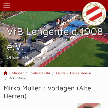
VfB Lengenfeld 1908
e.V.
Offizielle Homepage
Männer
Spielerstatistik
Assists
Ewige Tabelle
Mirko Müller
Mirko Müller : Vorlagen (Alte
Herren)