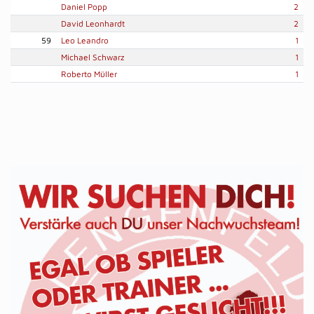
Daniel Popp
2
David Leonhardt
2
59
Leo Leandro
1
Michael Schwarz
1
Roberto Müller
1