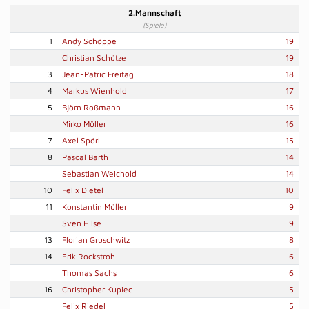
2.Mannschaft
(Spiele)
1
Andy Schöppe
19
Christian Schütze
19
3
Jean-Patric Freitag
18
4
Markus Wienhold
17
5
Björn Roßmann
16
Mirko Müller
16
7
Axel Spörl
15
8
Pascal Barth
14
Sebastian Weichold
14
10
Felix Dietel
10
11
Konstantin Müller
9
Sven Hilse
9
13
Florian Gruschwitz
8
14
Erik Rockstroh
6
Thomas Sachs
6
16
Christopher Kupiec
5
Felix Riedel
5