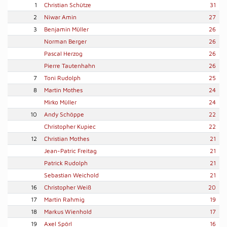
1
Christian Schütze
31
2
Niwar Amin
27
3
Benjamin Müller
26
Norman Berger
26
Pascal Herzog
26
Pierre Tautenhahn
26
7
Toni Rudolph
25
8
Martin Mothes
24
Mirko Müller
24
10
Andy Schöppe
22
Christopher Kupiec
22
12
Christian Mothes
21
Jean-Patric Freitag
21
Patrick Rudolph
21
Sebastian Weichold
21
16
Christopher Weiß
20
17
Martin Rahmig
19
18
Markus Wienhold
17
19
Axel Spörl
16