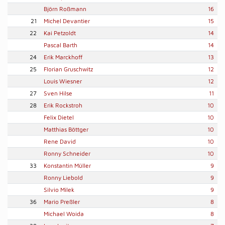
Björn Roßmann
16
21
Michel Devantier
15
22
Kai Petzoldt
14
Pascal Barth
14
24
Erik Marckhoff
13
25
Florian Gruschwitz
12
Louis Wiesner
12
27
Sven Hilse
11
28
Erik Rockstroh
10
Felix Dietel
10
Matthias Böttger
10
Rene David
10
Ronny Schneider
10
33
Konstantin Müller
9
Ronny Liebold
9
Silvio Milek
9
36
Mario Preßler
8
Michael Woida
8