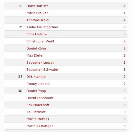
18
Horst Hartisch
4
Mario Preßler
4
Thomas Troidl
4
21
Andre Baumgärtner
3
Chris Lietzow
3
Christopher Weiß
3
Daniel Kühn
3
Max Dietel
3
Sebastian Ledrat
3
Sebastian Schwabe
3
28
Dirk Manthe
2
Ronny Liebold
2
30
Daniel Popp
1
David Leonhardt
1
Erik Marckhoff
1
Kai Petzoldt
1
Martin Mothes
1
Matthias Böttger
1