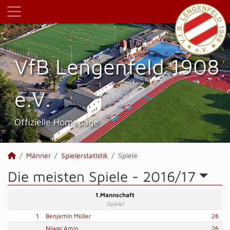
VfB Lengenfeld 1908
e.V.
Offizielle Homepage
Männer
Spielerstatistik
Spiele
Die meisten Spiele -
2016/17
1.Mannschaft
(Spiele)
1
Benjamin Müller
26
Niwar Amin
26