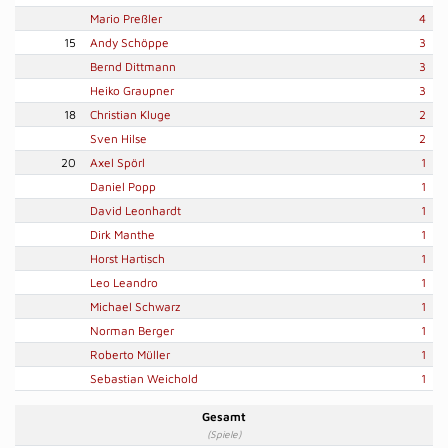
Mario Preßler
4
15
Andy Schöppe
3
Bernd Dittmann
3
Heiko Graupner
3
18
Christian Kluge
2
Sven Hilse
2
20
Axel Spörl
1
Daniel Popp
1
David Leonhardt
1
Dirk Manthe
1
Horst Hartisch
1
Leo Leandro
1
Michael Schwarz
1
Norman Berger
1
Roberto Müller
1
Sebastian Weichold
1
Gesamt
(Spiele)