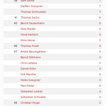
38
Ioan Ionita
7
Steffen Graupner
7
Thomas Schmutzler
7
41
Thomas Sachs
6
42
Bernd Tautenhahn
5
Felix Riedel
5
Horst Hartisch
5
Nino Heine
5
46
Thomas Troidl
4
47
Andre Baumgärtner
3
Bernd Dittmann
3
Chris Lietzow
3
Daniel Kühn
3
Dirk Manthe
3
Heiko Graupner
3
Max Dietel
3
Sebastian Ledrat
3
Sebastian Schwabe
3
56
Christian Kluge
2