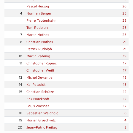
Pascal Herzog
26
4
Norman Berger
25
Pierre Tautenhahn
25
Toni Rudolph
25
7
Martin Mothes
23
8
Christian Mothes
21
Patrick Rudolph
21
10
Martin Rahmig
19
11
Christopher Kupiec
17
Christopher Weiß
17
13
Michel Devantier
15
14
Kai Petzoldt
13
15
Christian Schütze
12
Erik Marckhoff
12
Louis Wiesner
12
18
Sebastian Weichold
6
19
Florian Gruschwitz
4
20
Jean-Patric Freitag
3