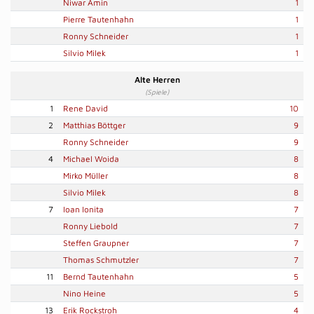
Niwar Amin
1
Pierre Tautenhahn
1
Ronny Schneider
1
Silvio Milek
1
Alte Herren
(Spiele)
1
Rene David
10
2
Matthias Böttger
9
Ronny Schneider
9
4
Michael Woida
8
Mirko Müller
8
Silvio Milek
8
7
Ioan Ionita
7
Ronny Liebold
7
Steffen Graupner
7
Thomas Schmutzler
7
11
Bernd Tautenhahn
5
Nino Heine
5
13
Erik Rockstroh
4