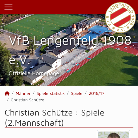
VfB Lengenfeld 1908
e.V.
Offizielle Homepage
Männer
Spielerstatistik
Spiele
2016/17
Christian Schütze
Christian Schütze : Spiele
(2.Mannschaft)