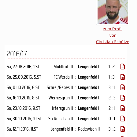
zum Profil
von
Christian Schütze
2016/17
Sa, 27.08.2016
, 1.ST
Mühltroff II
:
Lengenfeld II
1 : 2
So, 25.09.2016
, 5.ST
FC Werda II
:
Lengenfeld II
1 : 3
Sa, 01.10.2016
, 6.ST
Schrei/Rebes II
:
Lengenfeld II
3 : 1
So, 16.10.2016
, 8.ST
Wernesgrün II
:
Lengenfeld II
2 : 3
So, 23.10.2016
, 9.ST
Irfersgrün II
:
Lengenfeld II
2 : 1
So, 30.10.2016
, 10.ST
SG Rotschau II
:
Lengenfeld II
0 : 1
Sa, 12.11.2016
, 11.ST
Lengenfeld II
:
Rodewisch II
3 : 2