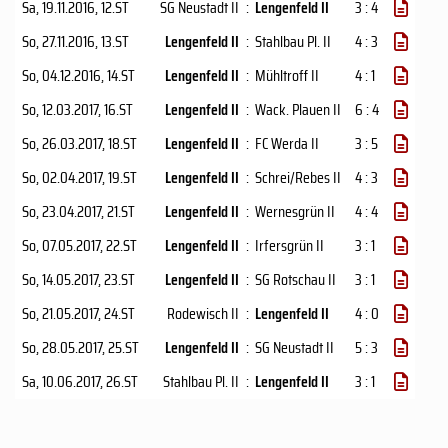
Sa, 19.11.2016
, 12.ST
SG Neustadt II
:
Lengenfeld II
3 : 4
So, 27.11.2016
, 13.ST
Lengenfeld II
:
Stahlbau Pl. II
4 : 3
So, 04.12.2016
, 14.ST
Lengenfeld II
:
Mühltroff II
4 : 1
So, 12.03.2017
, 16.ST
Lengenfeld II
:
Wack. Plauen II
6 : 4
So, 26.03.2017
, 18.ST
Lengenfeld II
:
FC Werda II
3 : 5
So, 02.04.2017
, 19.ST
Lengenfeld II
:
Schrei/Rebes II
4 : 3
So, 23.04.2017
, 21.ST
Lengenfeld II
:
Wernesgrün II
4 : 4
So, 07.05.2017
, 22.ST
Lengenfeld II
:
Irfersgrün II
3 : 1
So, 14.05.2017
, 23.ST
Lengenfeld II
:
SG Rotschau II
3 : 1
So, 21.05.2017
, 24.ST
Rodewisch II
:
Lengenfeld II
4 : 0
So, 28.05.2017
, 25.ST
Lengenfeld II
:
SG Neustadt II
5 : 3
Sa, 10.06.2017
, 26.ST
Stahlbau Pl. II
:
Lengenfeld II
3 : 1