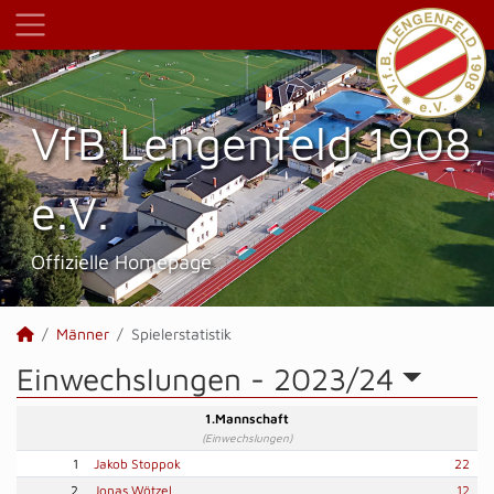
VfB Lengenfeld 1908
e.V.
Offizielle Homepage
Männer
Spielerstatistik
Einwechslungen -
2023/24
1.Mannschaft
(Einwechslungen)
1
Jakob Stoppok
22
2
Jonas Wötzel
12