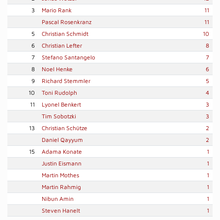
3
Mario Rank
11
Pascal Rosenkranz
11
5
Christian Schmidt
10
6
Christian Lefter
8
7
Stefano Santangelo
7
8
Noel Henke
6
9
Richard Stemmler
5
10
Toni Rudolph
4
11
Lyonel Benkert
3
Tim Sobotzki
3
13
Christian Schütze
2
Daniel Qayyum
2
15
Adama Konate
1
Justin Eismann
1
Martin Mothes
1
Martin Rahmig
1
Nibun Amin
1
Steven Hanelt
1