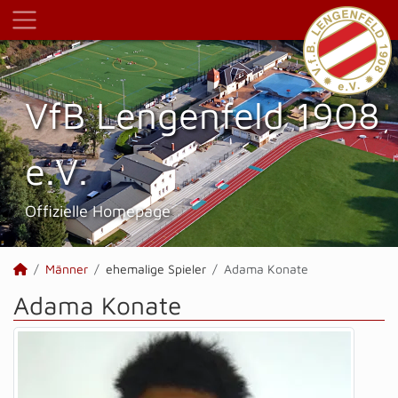
VfB Lengenfeld 1908
e.V.
Offizielle Homepage
Männer
ehemalige Spieler
Adama Konate
Adama Konate