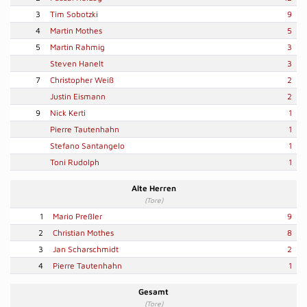
3
Tim Sobotzki
9
4
Martin Mothes
5
5
Martin Rahmig
3
Steven Hanelt
3
7
Christopher Weiß
2
Justin Eismann
2
9
Nick Kerti
1
Pierre Tautenhahn
1
Stefano Santangelo
1
Toni Rudolph
1
Alte Herren
(Tore)
1
Mario Preßler
9
2
Christian Mothes
8
3
Jan Scharschmidt
2
4
Pierre Tautenhahn
1
Gesamt
(Tore)