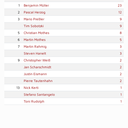
1
Benjamin Müller
23
2
Pascal Herzog
12
3
Mario Preßler
9
Tim Sobotzki
9
5
Christian Mothes
8
6
Martin Mothes
5
7
Martin Rahmig
3
Steven Hanelt
3
9
Christopher Weiß
2
Jan Scharschmidt
2
Justin Eismann
2
Pierre Tautenhahn
2
13
Nick Kerti
1
Stefano Santangelo
1
Toni Rudolph
1