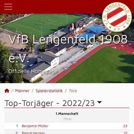
VfB Lengenfeld 1908
e.V.
Offizielle Homepage
Männer
Spielerstatistik
Tore
Top-Torjäger -
2022/23
1.Mannschaft
(Tore)
1
Benjamin Müller
23
2
Pascal Herzog
12