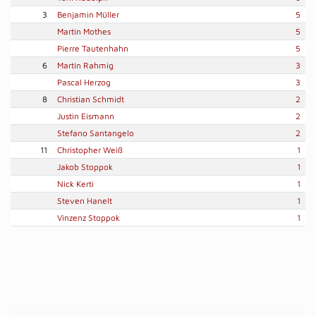
3
Benjamin Müller
5
Martin Mothes
5
Pierre Tautenhahn
5
6
Martin Rahmig
3
Pascal Herzog
3
8
Christian Schmidt
2
Justin Eismann
2
Stefano Santangelo
2
11
Christopher Weiß
1
Jakob Stoppok
1
Nick Kerti
1
Steven Hanelt
1
Vinzenz Stoppok
1