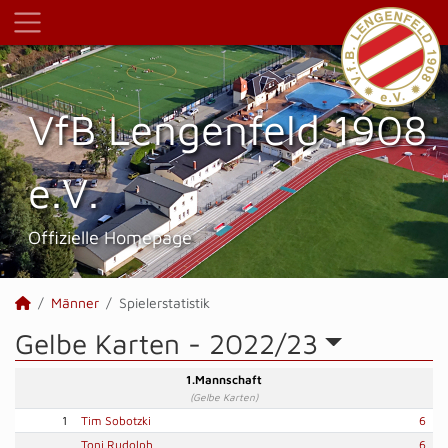
VfB Lengenfeld 1908
e.V.
Offizielle Homepage
Männer
Spielerstatistik
Gelbe Karten -
2022/23
1.Mannschaft
(Gelbe Karten)
1
Tim Sobotzki
6
Toni Rudolph
6