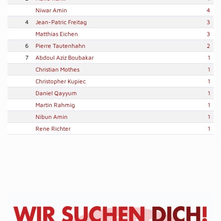
Niwar Amin
4
4
Jean-Patric Freitag
3
Matthias Eichen
3
6
Pierre Tautenhahn
2
7
Abdoul Aziz Boubakar
1
Christian Mothes
1
Christopher Kupiec
1
Daniel Qayyum
1
Martin Rahmig
1
Nibun Amin
1
Rene Richter
1