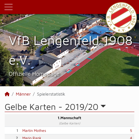
VfB Lengenfeld 1908
e.V.
Offizielle Homepage
Männer
Spielerstatistik
Gelbe Karten -
2019/20
1.Mannschaft
(Gelbe Karten)
1
Martin Mothes
5
2
Mario Rank
4