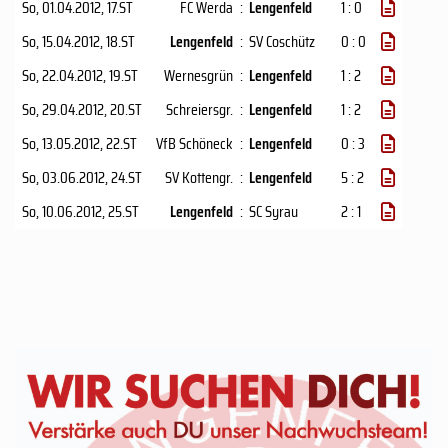
So, 01.04.2012
, 17.ST
FC Werda
:
Lengenfeld
1 : 0
So, 15.04.2012
, 18.ST
Lengenfeld
:
SV Coschütz
0 : 0
So, 22.04.2012
, 19.ST
Wernesgrün
:
Lengenfeld
1 : 2
So, 29.04.2012
, 20.ST
Schreiersgr.
:
Lengenfeld
1 : 2
So, 13.05.2012
, 22.ST
VfB Schöneck
:
Lengenfeld
0 : 3
So, 03.06.2012
, 24.ST
SV Kottengr.
:
Lengenfeld
5 : 2
So, 10.06.2012
, 25.ST
Lengenfeld
:
SC Syrau
2 : 1