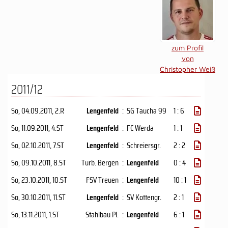
zum Profil
von
Christopher Weiß
2011/12
So, 04.09.2011
, 2.R
Lengenfeld
:
SG Taucha 99
1 : 6
So, 11.09.2011
, 4.ST
Lengenfeld
:
FC Werda
1 : 1
So, 02.10.2011
, 7.ST
Lengenfeld
:
Schreiersgr.
2 : 2
So, 09.10.2011
, 8.ST
Turb. Bergen
:
Lengenfeld
0 : 4
So, 23.10.2011
, 10.ST
FSV Treuen
:
Lengenfeld
10 : 1
So, 30.10.2011
, 11.ST
Lengenfeld
:
SV Kottengr.
2 : 1
So, 13.11.2011
, 1.ST
Stahlbau Pl.
:
Lengenfeld
6 : 1