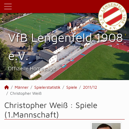
VfB Lengenfeld 1908
e.V.
Offizielle Homepage
Männer
Spielerstatistik
Spiele
2011/12
Christopher Weiß
Christopher Weiß : Spiele
(1.Mannschaft)