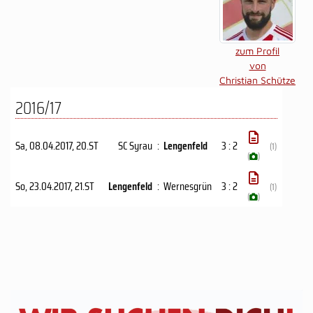
zum Profil
von
Christian Schütze
2016/17
Sa, 08.04.2017
, 20.ST
SC Syrau
:
Lengenfeld
3 : 2
(1)
(
)
So, 23.04.2017
, 21.ST
Lengenfeld
:
Wernesgrün
3 : 2
(1)
(
)