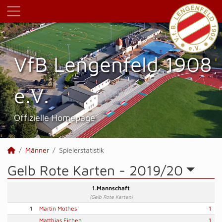
VfB Lengenfeld 1908
e.V.
Offizielle Homepage
Männer
Spielerstatistik
Gelb Rote Karten -
2019/20
1.Mannschaft
(Gelb Rote Karten)
1
Martin Mothes
1
Matthias Eichen
1