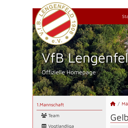
St
VfB Lengenfel
Offizielle Homepage
Mä
1.Mannschaft
Gel
Team
Vogtlandliga