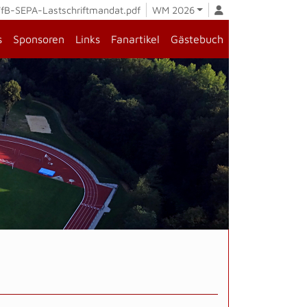
fB-SEPA-Lastschriftmandat.pdf
WM 2026
s
Sponsoren
Links
Fanartikel
Gästebuch