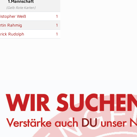
1.Mannschaft
(Gelb Rote Karten)
istopher Weiß
1
rtin Rahmig
1
rick Rudolph
1