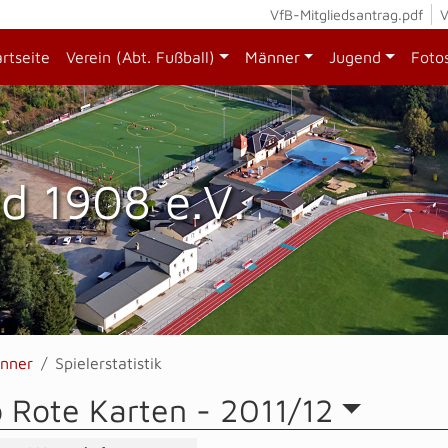
VfB-Mitgliedsantrag.pdf
V
artseite
Verein (Abt. Fußball)
Männer
Jugend
Foto
d 1908 e.V.
nner
Spielerstatistik
b Rote Karten -
2011/12