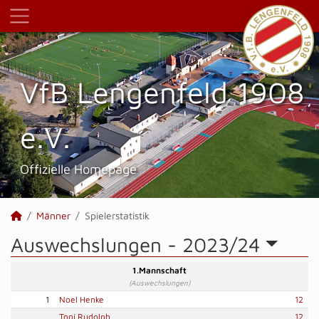
VfB Lengenfeld 1908
e.V.
Offizielle Homepage
Männer
Spielerstatistik
Auswechslungen -
2023/24
1.Mannschaft
(Auswechslungen)
1
Noel Henke
12
Toni Rudolph
12