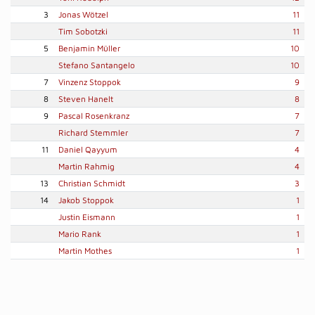
3
Jonas Wötzel
11
Tim Sobotzki
11
5
Benjamin Müller
10
Stefano Santangelo
10
7
Vinzenz Stoppok
9
8
Steven Hanelt
8
9
Pascal Rosenkranz
7
Richard Stemmler
7
11
Daniel Qayyum
4
Martin Rahmig
4
13
Christian Schmidt
3
14
Jakob Stoppok
1
Justin Eismann
1
Mario Rank
1
Martin Mothes
1