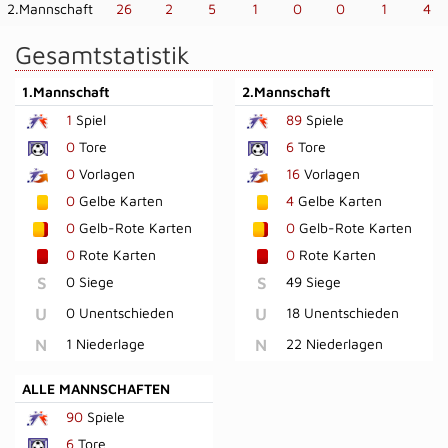
2.Mannschaft
26
2
5
1
0
0
1
4
Gesamtstatistik
1.Mannschaft
2.Mannschaft
1
Spiel
89
Spiele
0
Tore
6
Tore
0
Vorlagen
16
Vorlagen
0
Gelbe Karten
4
Gelbe Karten
0
Gelb-Rote Karten
0
Gelb-Rote Karten
0
Rote Karten
0
Rote Karten
S
0 Siege
S
49 Siege
U
0 Unentschieden
U
18 Unentschieden
N
1 Niederlage
N
22 Niederlagen
ALLE MANNSCHAFTEN
90
Spiele
6
Tore