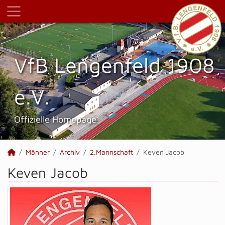
VfB Lengenfeld 1908
e.V.
Offizielle Homepage
Männer
Archiv
2.Mannschaft
Keven Jacob
Keven Jacob