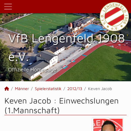
VfB Lengenfeld 1908
e.V.
Offizielle Homepage
Männer
Spielerstatistik
2012/13
Keven Jacob
Keven Jacob : Einwechslungen
(1.Mannschaft)