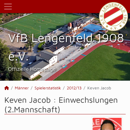
VfB Lengenfeld 1908
e.V.
Offizielle Homepage
Männer
Spielerstatistik
2012/13
Keven Jacob
Keven Jacob : Einwechslungen
(2.Mannschaft)