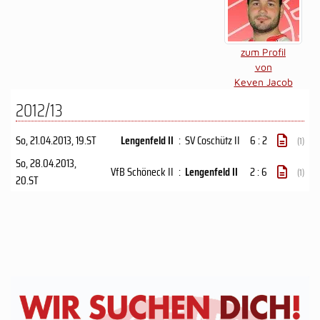
zum Profil
von
Keven Jacob
2012/13
So, 21.04.2013
, 19.ST
Lengenfeld II
:
SV Coschütz II
6 : 2
(1)
So, 28.04.2013
,
VfB Schöneck II
:
Lengenfeld II
2 : 6
(1)
20.ST