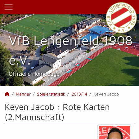
VfB Lengenfeld 1908
e.V.
Offizielle Homepage
Männer
Spielerstatistik
2013/14
Keven Jacob
Keven Jacob : Rote Karten
(2.Mannschaft)