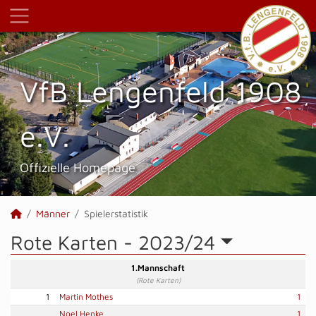
VfB Lengenfeld 1908
e.V.
Offizielle Homepage
Männer
Spielerstatistik
Rote Karten -
2023/24
1.Mannschaft
(Rote Karten)
1
Martin Mothes
1
Noel Henke
1