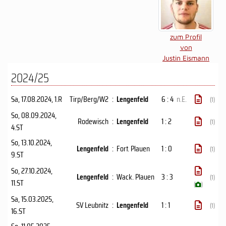
zum Profil
von
Justin Eismann
2024/25
Sa, 17.08.2024
, 1.R
Tirp/Berg/W2
:
Lengenfeld
6 : 4
n.E.
(1)
So, 08.09.2024
,
Rodewisch
:
Lengenfeld
1 : 2
(1)
4.ST
So, 13.10.2024
,
Lengenfeld
:
Fort. Plauen
1 : 0
(1)
9.ST
So, 27.10.2024
,
Lengenfeld
:
Wack. Plauen
3 : 3
(1)
11.ST
(
)
Sa, 15.03.2025
,
SV Leubnitz
:
Lengenfeld
1 : 1
(1)
16.ST