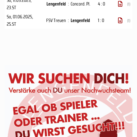
So, 11.05.2025
,
Lengenfeld
:
Concord. Pl.
4 : 0
(1)
23.ST
So, 01.06.2025
,
FSV Treuen
:
Lengenfeld
1 : 0
(1)
25.ST