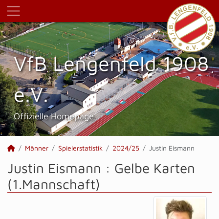
VfB Lengenfeld 1908
e.V.
Offizielle Homepage
Männer
Spielerstatistik
2024/25
Justin Eismann
Justin Eismann : Gelbe Karten
(1.Mannschaft)