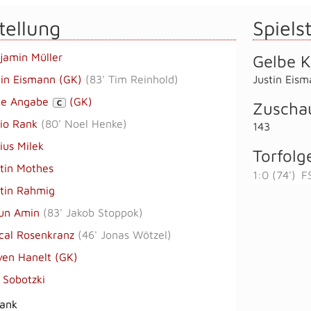
tellung
Spielst
jamin Müller
Gelbe K
tin Eismann (GK)
(
83' Tim Reinhold
)
Justin Eis
ne Angabe
(GK)
C
Zuscha
io Rank
(
80' Noel Henke
)
143
ius Milek
Torfolg
tin Mothes
1:0 (74')
F
tin Rahmig
un Amin
(
83' Jakob Stoppok
)
cal Rosenkranz
(
46' Jonas Wötzel
)
ven Hanelt (GK)
 Sobotzki
bank