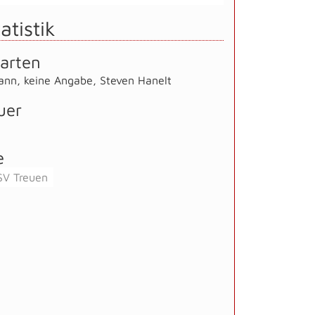
atistik
arten
mann
,
keine Angabe
,
Steven Hanelt
uer
e
SV Treuen