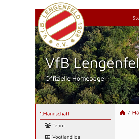
St
VfB Lengenfel
Offizielle Homepage
Mä
1.Mannschaft
Team
Vogtlandliga