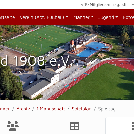
VfB-Mitgliedsantrag.pdf
V
artseite
Verein (Abt. Fußball)
Männer
Jugend
Foto
d 1908 e.V.
nner
Archiv
1.Mannschaft
Spielplan
Spieltag