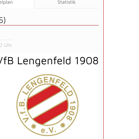
elplan
Statistik
5)
0 Uhr
VfB Lengenfeld 1908