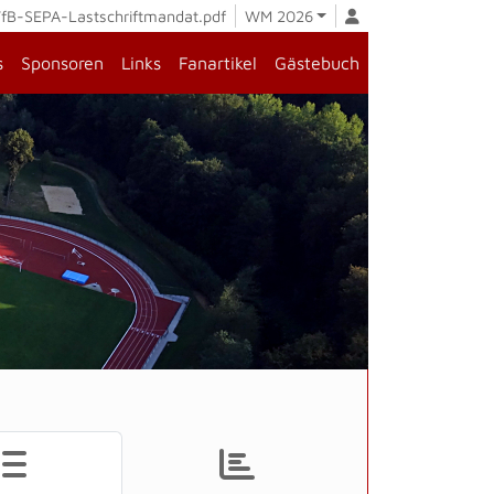
fB-SEPA-Lastschriftmandat.pdf
WM 2026
s
Sponsoren
Links
Fanartikel
Gästebuch