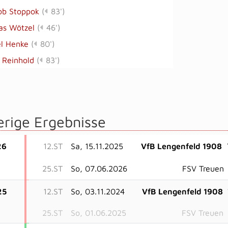
ob Stoppok
(
83')
as Wötzel
(
46')
l Henke
(
80')
 Reinhold
(
83')
erige Ergebnisse
26
12.ST
Sa, 15.11.2025
VfB Lengenfeld 1908
25.ST
So, 07.06.2026
FSV Treuen
25
12.ST
So, 03.11.2024
VfB Lengenfeld 1908
25.ST
So, 01.06.2025
FSV Treuen