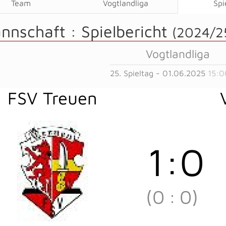
Team
Vogtlandliga
Spi
annschaft :
Spielbericht
(2024/2
Vogtlandliga
25. Spieltag - 01.06.2025
15:0
FSV Treuen
1
:
0
(0
:
0)