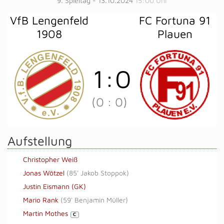
9. Spieltag - 13.10.2024
15:00 Uhr
VfB Lengenfeld
FC Fortuna 91
1908
Plauen
1
:
0
(0
:
0)
Aufstellung
Christopher Weiß
Jonas Wötzel
(
85' Jakob Stoppok
)
Justin Eismann (GK)
Mario Rank
(
59' Benjamin Müller
)
Martin Mothes
C