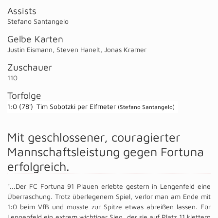
Assists
Stefano Santangelo
Gelbe Karten
Justin Eismann
,
Steven Hanelt
,
Jonas Kramer
Zuschauer
110
Torfolge
1:0 (78')
Tim Sobotzki per Elfmeter
(Stefano Santangelo)
Mit geschlossener, couragierter
Mannschaftsleistung gegen Fortuna
erfolgreich.
"...Der FC Fortuna 91 Plauen erlebte gestern in Lengenfeld eine
Überraschung. Trotz überlegenem Spiel, verlor man am Ende mit
1:0 beim VfB und musste zur Spitze etwas abreißen lassen. Für
Lengenfeld ein extrem wichtiger Sieg. der sie auf Platz 11 klettern