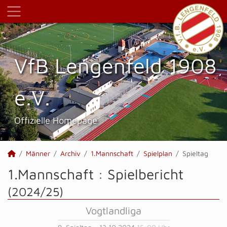
VfB Lengenfeld 1908
e.V.
Offizielle Homepage
Männer
Archiv
1.Mannschaft
Spielplan
Spieltag
1.Mannschaft :
Spielbericht
(2024/25)
Vogtlandliga