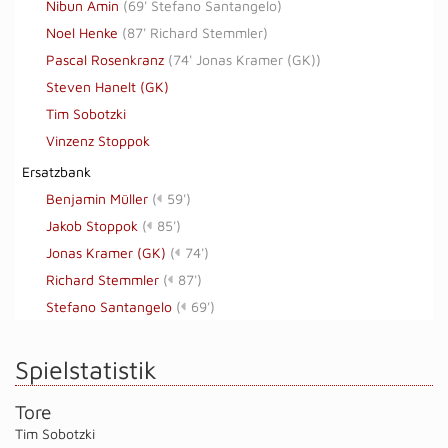
Nibun Amin
(
69' Stefano Santangelo
)
Noel Henke
(
87' Richard Stemmler
)
Pascal Rosenkranz
(
74' Jonas Kramer (GK)
)
Steven Hanelt (GK)
Tim Sobotzki
Vinzenz Stoppok
Ersatzbank
Benjamin Müller
(
59')
Jakob Stoppok
(
85')
Jonas Kramer (GK)
(
74')
Richard Stemmler
(
87')
Stefano Santangelo
(
69')
Spielstatistik
Tore
Tim Sobotzki