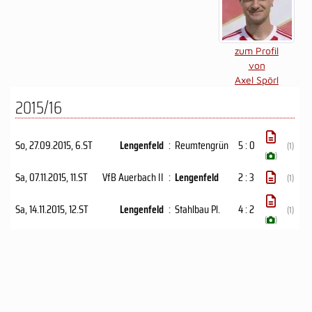
zum Profil
von
Axel Spörl
2015/16
So, 27.09.2015
, 6.ST
Lengenfeld
:
Reumtengrün
5 : 0
(1)
(
)
Sa, 07.11.2015
, 11.ST
VfB Auerbach II
:
Lengenfeld
2 : 3
(1)
Sa, 14.11.2015
, 12.ST
Lengenfeld
:
Stahlbau Pl.
4 : 2
(1)
(
)