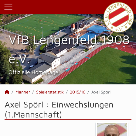
VfB Lengenfeld 1908
e.V.
Offizielle Homepage
Männer
Spielerstatistik
2015/16
Axel Spörl
Axel Spörl : Einwechslungen
(1.Mannschaft)