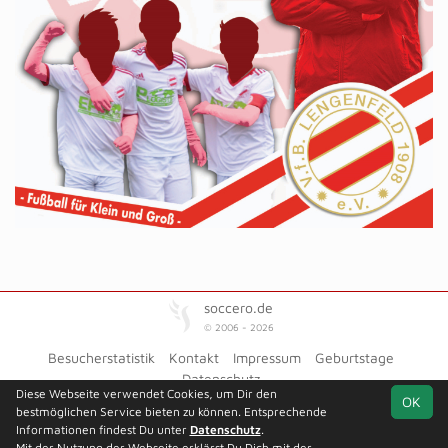
soccero.de
© 2006 - 2026
Besucherstatistik
Kontakt
Impressum
Geburtstage
Datenschutz
Diese Webseite verwendet Cookies, um Dir den
OK
bestmöglichen Service bieten zu können. Entsprechende
Informationen findest Du unter
Datenschutz
.
Mit der Nutzung der Webseite erklärst Du Dich mit der