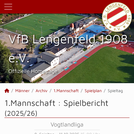
VfB Lengenfeld 1908
e.V.
Offizielle Homepage
Männer
Archiv
1.Mannschaft
Spielplan
Spieltag
1.Mannschaft :
Spielbericht
(2025/26)
Vogtlandliga