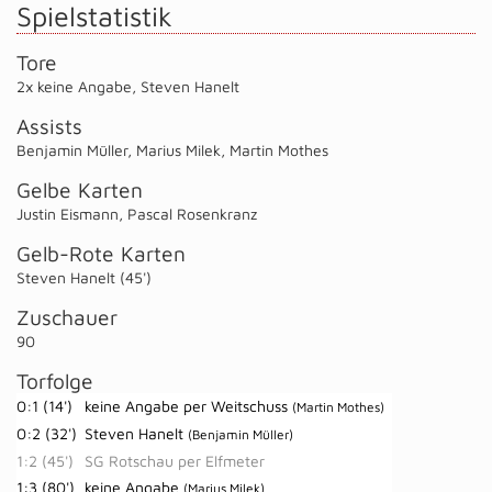
Spielstatistik
Tore
2x keine Angabe
,
Steven Hanelt
Assists
Benjamin Müller
,
Marius Milek
,
Martin Mothes
Gelbe Karten
Justin Eismann
,
Pascal Rosenkranz
Gelb-Rote Karten
Steven Hanelt (45')
Zuschauer
90
Torfolge
0:1 (14')
keine Angabe per Weitschuss
(Martin Mothes)
0:2 (32')
Steven Hanelt
(Benjamin Müller)
1:2 (45')
SG Rotschau per Elfmeter
1:3 (80')
keine Angabe
(Marius Milek)