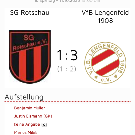
8. Spieltag - 11.10.2025
15:00 Uhr
SG Rotschau
VfB Lengenfeld
1908
1
:
3
(1
:
2)
Aufstellung
Benjamin Müller
Justin Eismann (GK)
keine Angabe
C
Marius Milek