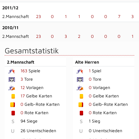
2011/12
2.Mannschaft
23
0
1
1
0
0
7
3
2010/11
2.Mannschaft
23
0
3
2
0
0
0
1
Gesamtstatistik
2.Mannschaft
Alte Herren
163
Spiele
1
Spiel
3
Tore
0
Tore
12
Vorlagen
0
Vorlagen
17
Gelbe Karten
0
Gelbe Karten
0
Gelb-Rote Karten
0
Gelb-Rote Karten
0
Rote Karten
0
Rote Karten
S
94 Siege
S
1 Sieg
U
26 Unentschieden
U
0 Unentschieden