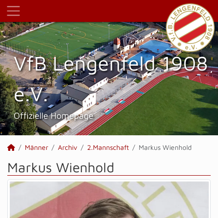
VfB Lengenfeld 1908
e.V.
Offizielle Homepage
Männer
Archiv
2.Mannschaft
Markus Wienhold
Markus Wienhold