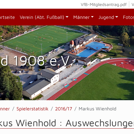
VfB-Mitgliedsantrag.pdf
V
artseite
Verein (Abt. Fußball)
Männer
Jugend
Foto
d 1908 e.V.
nner
Spielerstatistik
2016/17
Markus Wienhold
kus Wienhold : Auswechslunge