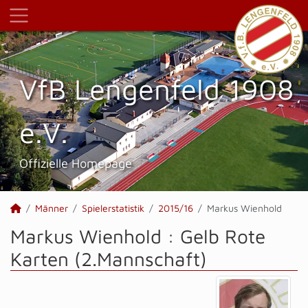
VfB Lengenfeld 1908
e.V.
Offizielle Homepage
Männer
Spielerstatistik
2015/16
Markus Wienhold
Markus Wienhold : Gelb Rote
Karten (2.Mannschaft)