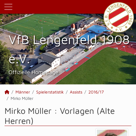
VfB Lengenfeld 1908
e.V.
Offizielle Homepage
Männer
Spielerstatistik
Assists
2016/17
Mirko Müller
Mirko Müller : Vorlagen (Alte
Herren)