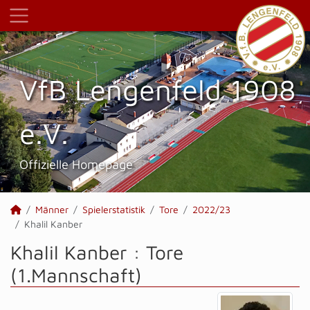
VfB Lengenfeld 1908
e.V.
Offizielle Homepage
Männer
Spielerstatistik
Tore
2022/23
Khalil Kanber
Khalil Kanber : Tore
(1.Mannschaft)