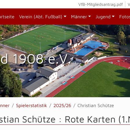
VfB-Mitgliedsantrag.pdf
V
artseite
Verein (Abt. Fußball)
Männer
Jugend
Foto
d 1908 e.V.
nner
Spielerstatistik
2025/26
Christian Schütze
stian Schütze : Rote Karten (1