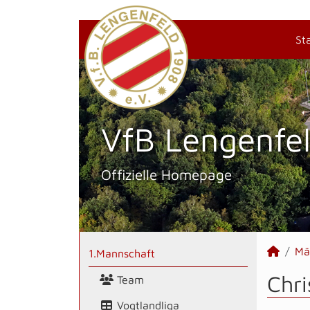
St
VfB Lengenfel
Offizielle Homepage
Mä
1.Mannschaft
Chri
Team
Vogtlandliga