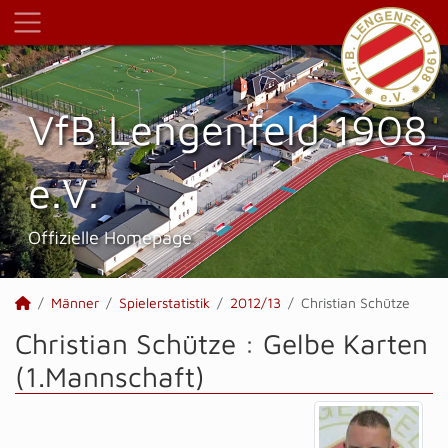
VfB Lengenfeld 1908
e.V.
Offizielle Homepage
Männer
Spielerstatistik
2012/13
Christian Schütze
Christian Schütze : Gelbe Karten
(1.Mannschaft)