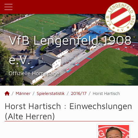
VfB Lengenfeld 1908
e.V.
Offizielle Homepage
Männer
Spielerstatistik
2016/17
Horst Hartisch
Horst Hartisch : Einwechslungen
(Alte Herren)