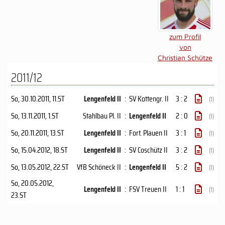
zum Profil
von
Christian Schütze
2011/12
So, 30.10.2011
, 11.ST
Lengenfeld II
:
SV Kottengr. II
3 : 2
(1)
So, 13.11.2011
, 1.ST
Stahlbau Pl. II
:
Lengenfeld II
2 : 0
(1)
So, 20.11.2011
, 13.ST
Lengenfeld II
:
Fort. Plauen II
3 : 1
(1)
So, 15.04.2012
, 18.ST
Lengenfeld II
:
SV Coschütz II
3 : 2
(1)
So, 13.05.2012
, 22.ST
VfB Schöneck II
:
Lengenfeld II
5 : 2
(1)
So, 20.05.2012
,
Lengenfeld II
:
FSV Treuen II
1 : 1
(1)
23.ST