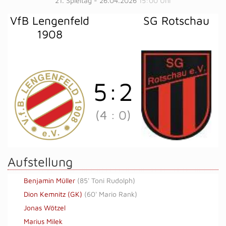
21. Spieltag - 26.04.2026
15:00 Uhr
VfB Lengenfeld
SG Rotschau
1908
5
:
2
(4
:
0)
Aufstellung
Benjamin Müller
(
85' Toni Rudolph
)
Dion Kemnitz (GK)
(
60' Mario Rank
)
Jonas Wötzel
Marius Milek