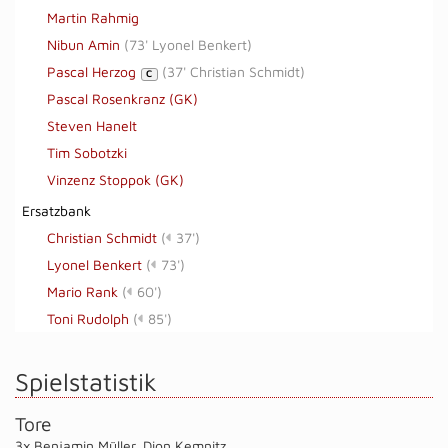
Martin Rahmig
Nibun Amin
(
73' Lyonel Benkert
)
Pascal Herzog
(
37' Christian Schmidt
)
C
Pascal Rosenkranz (GK)
Steven Hanelt
Tim Sobotzki
Vinzenz Stoppok (GK)
Ersatzbank
Christian Schmidt
(
37')
Lyonel Benkert
(
73')
Mario Rank
(
60')
Toni Rudolph
(
85')
Spielstatistik
Tore
3x Benjamin Müller
,
Dion Kemnitz