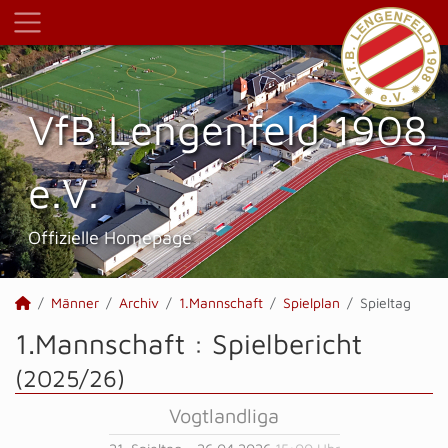
VfB Lengenfeld 1908
e.V.
Offizielle Homepage
Männer
Archiv
1.Mannschaft
Spielplan
Spieltag
1.Mannschaft :
Spielbericht
(2025/26)
Vogtlandliga