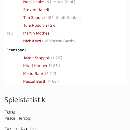
Noel Henke
(
64' Mario Rank
)
Steven Hanelt
Tim Sobotzki
(
86' Khalil Kanber
)
Toni Rudolph (GK)
Martin Mothes
STU
Nick Kerti
(
68' Pascal Barth
)
Ersatzbank
Jakob Stoppok
(
76')
Khalil Kanber
(
86')
Mario Rank
(
64')
Pascal Barth
(
68')
Spielstatistik
Tore
Pascal Herzog
Gelbe Karten