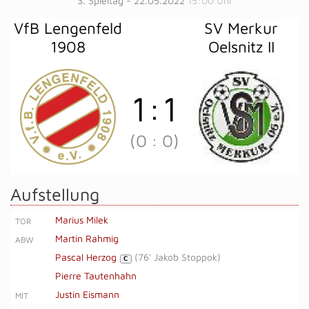
3. Spieltag - 22.05.2022
15:00 Uhr
VfB Lengenfeld
SV Merkur
1908
Oelsnitz II
1
:
1
(0
:
0)
Aufstellung
Marius Milek
TOR
Martin Rahmig
ABW
Pascal Herzog
(
76' Jakob Stoppok
)
C
Pierre Tautenhahn
Justin Eismann
MIT