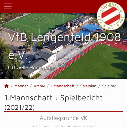
VfB Lengenfeld 1908
e.V.
Offizielle Homepage
Männer
Archiv
1.Mannschaft
Spielplan
Spieltag
1.Mannschaft :
Spielbericht
(2021/22)
Aufstiegsrunde VK