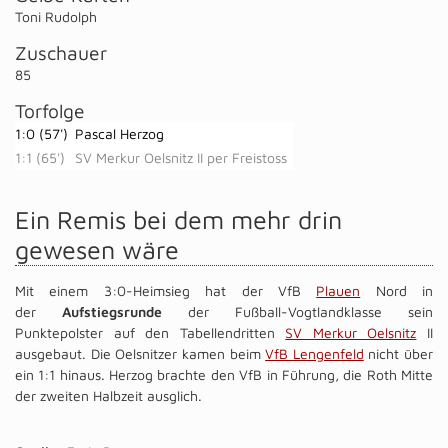
Toni Rudolph
Zuschauer
85
Torfolge
1:0 (57')
Pascal Herzog
1:1 (65')
SV Merkur Oelsnitz II per Freistoss
Ein Remis bei dem mehr drin
gewesen wäre
Mit einem 3:0-Heimsieg hat der VfB
Plauen
Nord in
der
Aufstiegsrunde
der Fußball-Vogtlandklasse sein
Punktepolster auf den Tabellendritten
SV Merkur Oelsnitz
II
ausgebaut. Die Oelsnitzer kamen beim
VfB Lengenfeld
nicht über
ein 1:1 hinaus. Herzog brachte den VfB in Führung, die Roth Mitte
der zweiten Halbzeit ausglich.