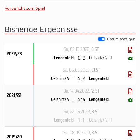
Vorbericht zum Spiel
Bisherige Ergebnisse
Datum anzeigen
So, 02.10.2022
, 8.ST
2022/23
6 : 3
Lengenfeld
Oelsnitz/ V. II
(
)
Sa, 06.05.2023
, 21.ST
4 : 2
Oelsnitz/ V. II
Lengenfeld
Do, 14.04.2022
, 12.ST
2021/22
4 : 4
Oelsnitz/ V. II
Lengenfeld
(
)
So, 22.05.2022
, 3.ST
1 : 1
Lengenfeld
Oelsnitz/ V. II
So, 08.09.2019
, 3.ST
2019/20