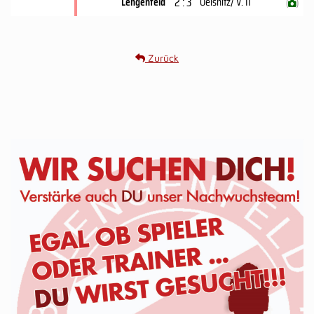
2 : 3
Lengenfeld
Oelsnitz/ V. II
(
)
Zurück